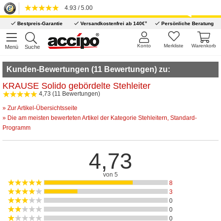
4.93 / 5.00
*
Bestpreis-Garantie
Versandkostenfrei ab 140€
Persönliche Beratung
Konto
Merkliste
Warenkorb
Menü
Suche
Kunden-Bewertungen (11 Bewertungen) zu:
KRAUSE Solido gebördelte Stehleiter
4,73 (11 Bewertungen)
» Zur Artikel-Übersichtsseite
» Die am meisten bewerteten Artikel der Kategorie Stehleitern, Standard-
Programm
4,73
von 5
8
3
0
0
0