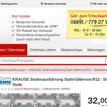
Zahlungsarten
Bestpreis-Garantie
Wir über un
Ihre Vorteile
Bestpreis-Garantie
Versandkostenfrei ab 140€
*
3% Rabatt bei Vorkasse
Persönliche Ansprechpartner
(auch nach dem Kauf)
pen / Überstiege
Ortsfeste Leitern
Markenshops
Meinungen
»
tufenausführungen
KRAUSE Stufenausführung Stahl-Gitterrost R12 - Stufenbreit
KRAUSE Stufenausführung Stahl-Gitterrost R12 - Stu
Stufe
0,00
(0 Bewertungen)
|
Artikelnummer:
829542
32,
0
inkl.