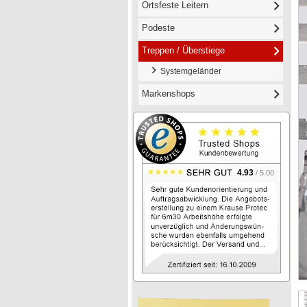
Ortsfeste Leitern
Podeste
Treppen / Überstiege
Systemgeländer
Markenshops
4.93
/ 5.00