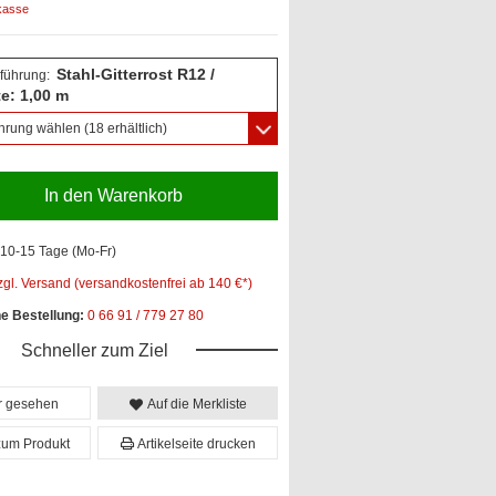
kasse
Stahl-Gitterrost R12 /
führung:
te: 1,00 m
hrung wählen
(18 erhältlich)
In den Warenkorb
10-15 Tage (Mo-Fr)
zgl. Versand (versandkostenfrei ab 140 €*)
he Bestellung:
0 66 91 / 779 27 80
Schneller zum Ziel
er gesehen
Auf die Merkliste
zum Produkt
Artikelseite drucken