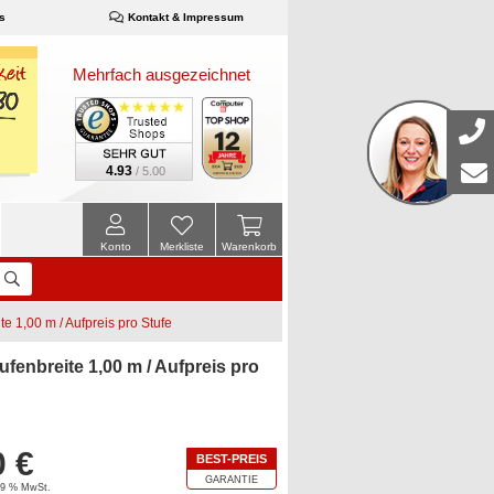
s
Kontakt & Impressum
Mehrfach ausgezeichnet
4.93
/ 5.00
Konto
Merkliste
Warenkorb
e 1,00 m / Aufpreis pro Stufe
fenbreite 1,00 m / Aufpreis pro
0 €
BEST-PREIS
GARANTIE
 19 % MwSt.