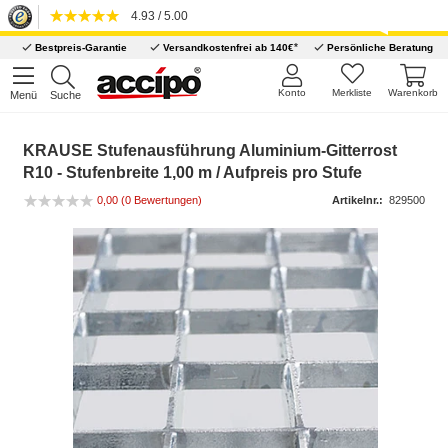
4.93 / 5.00
*
Bestpreis-Garantie
Versandkostenfrei ab 140€
Persönliche Beratung
Konto
Merkliste
Warenkorb
Menü
Suche
KRAUSE Stufenausführung Aluminium-Gitterrost
R10 - Stufenbreite 1,00 m / Aufpreis pro Stufe
0,00
(0 Bewertungen)
Artikelnr.:
829500