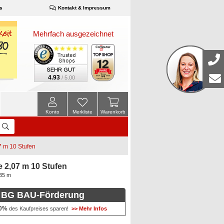
s
Kontakt & Impressum
Mehrfach ausgezeichnet
4.93
/ 5.00
Konto
Merkliste
Warenkorb
7 m 10 Stufen
 2,07 m 10 Stufen
,35 m
BG BAU-Förderung
0%
des Kaufpreises sparen!
>> Mehr Infos