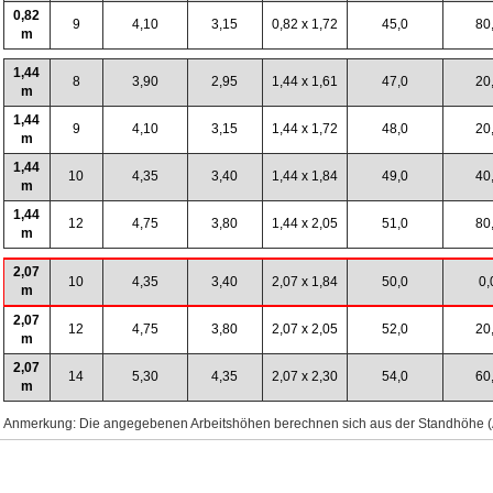
0,82
9
4,10
3,15
0,82 x 1,72
45,0
80
m
1,44
8
3,90
2,95
1,44 x 1,61
47,0
20
m
1,44
9
4,10
3,15
1,44 x 1,72
48,0
20
m
1,44
10
4,35
3,40
1,44 x 1,84
49,0
40
m
1,44
12
4,75
3,80
1,44 x 2,05
51,0
80
m
2,07
10
4,35
3,40
2,07 x 1,84
50,0
0,
m
2,07
12
4,75
3,80
2,07 x 2,05
52,0
20
m
2,07
14
5,30
4,35
2,07 x 2,30
54,0
60
m
Anmerkung: Die angegebenen Arbeitshöhen berechnen sich aus der Standhöhe (A