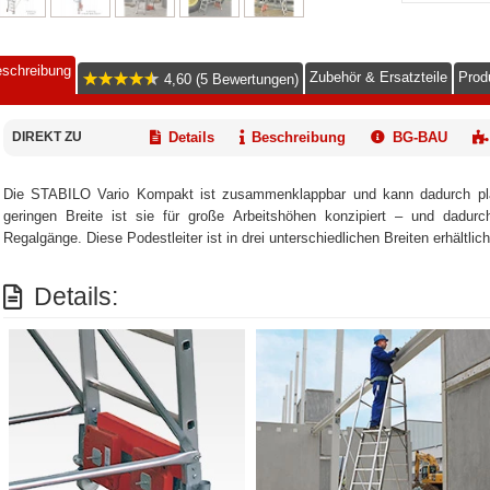
schreibung
Zubehör & Ersatzteile
Prod
4,60 (5 Bewertungen)
DIREKT ZU
Details
Beschreibung
BG-BAU
Die STABILO Vario Kompakt ist zusammenklappbar und kann dadurch plat
geringen Breite ist sie für große Arbeitshöhen konzipiert – und dadur
Regalgänge. Diese Podestleiter ist in drei unterschiedlichen Breiten erhältlic
Details: