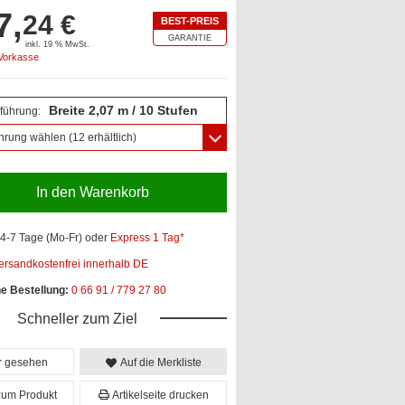
7,
24 €
BEST-PREIS
GARANTIE
inkl. 19 % MwSt.
 Vorkasse
Breite 2,07 m / 10 Stufen
führung:
hrung wählen
(12 erhältlich)
In den Warenkorb
4-7 Tage (Mo-Fr)
oder
Express 1 Tag*
ersandkostenfrei innerhalb DE
he Bestellung:
0 66 91 / 779 27 80
Schneller zum Ziel
er gesehen
Auf die Merkliste
zum Produkt
Artikelseite drucken