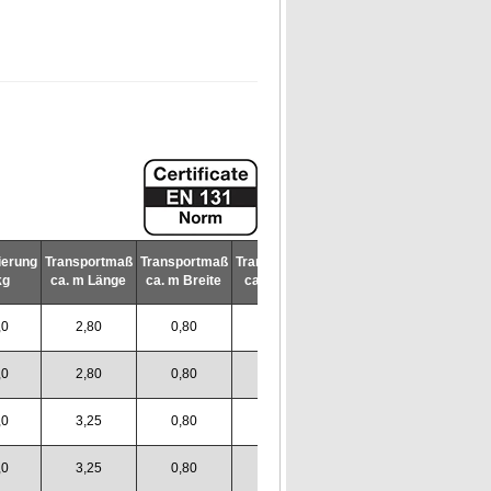
ierung
Transportmaß
Transportmaß
Transportmaß
Artikel-
kg
ca. m Länge
ca. m Breite
ca. m Höhe
Nr.
,0
2,80
0,80
0,55
833006
,0
2,80
0,80
0,55
833013
,0
3,25
0,80
0,55
833020
,0
3,25
0,80
0,55
833037