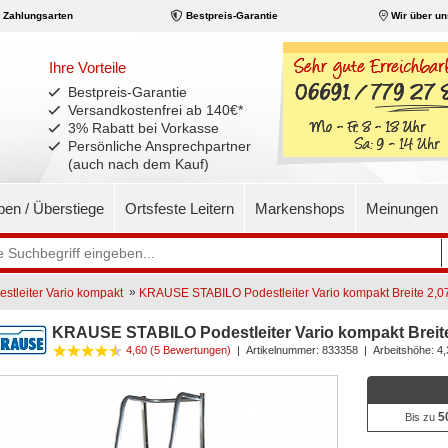
Zahlungsarten
Bestpreis-Garantie
Wir über un
Ihre Vorteile
Bestpreis-Garantie
Versandkostenfrei ab 140€
*
3% Rabatt bei Vorkasse
Persönliche Ansprechpartner
(auch nach dem Kauf)
pen / Überstiege
Ortsfeste Leitern
Markenshops
Meinungen
»
tleiter Vario kompakt
KRAUSE STABILO Podestleiter Vario kompakt Breite 2,0
KRAUSE STABILO Podestleiter Vario kompakt Breite
4,60 (5 Bewertungen)
|
Artikelnummer:
833358
| Arbeitshöhe: 4
5
Bis zu