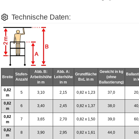
Technische Daten:
Abb. B:
Abb. A:
Gewicht in kg
Stufen-
Grundfläche
Ballast
Breite
Arbeitshöhe
Leiterhöhe
(ohne
Anzahl
BxL in m
in 
in m
in m
Ballastierung)
0,82
5
3,10
2,15
0,82 x 1,23
37,0
20
m
0,82
6
3,40
2,45
0,82 x 1,37
38,0
40
m
0,82
7
3,65
2,70
0,82 x 1,50
39,0
60
m
0,82
8
3,90
2,95
0,82 x 1,61
44,0
60
m