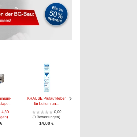
inium-
KRAUSE Prüfaufkleber
KRAUSE Aufkleber
tape...
für Leitern un...
Benutzerinformatio...
Fußs
Nächstes
Nächstes
Bild
Bild
4,80
0,00
0,00
ngen)
(0 Bewertungen)
(0 Bewertungen)
 €
14,00 €
17,00 €