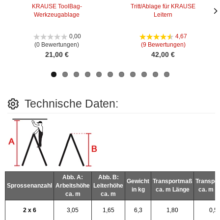
KRAUSE ToolBag-
Tritt/Ablage für KRAUSE
Werkzeugablage
Leitern
Näc
Näc
Bild
Bild
0,00
4,67
(0 Bewertungen)
(9 Bewertungen)
21,00 €
42,00 €
Technische Daten:
Abb. A:
Abb. B:
Gewicht
Transportmaß
Transpo
Sprossenanzahl
Arbeitshöhe
Leiterhöhe
in kg
ca. m Länge
ca. m B
ca. m
ca. m
2 x 6
3,05
1,65
6,3
1,80
0,5