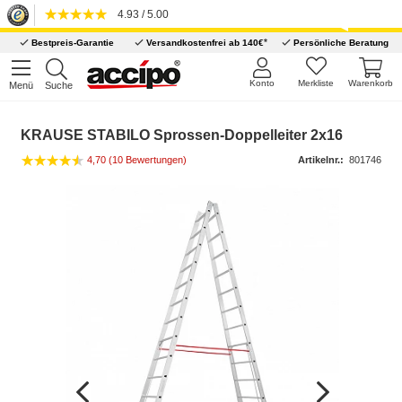
4.93 / 5.00
*
Bestpreis-Garantie
Versandkostenfrei ab 140€
Persönliche Beratung
Konto
Merkliste
Warenkorb
Menü
Suche
KRAUSE STABILO Sprossen-Doppelleiter 2x16
4,70 (10 Bewertungen)
Artikelnr.:
801746