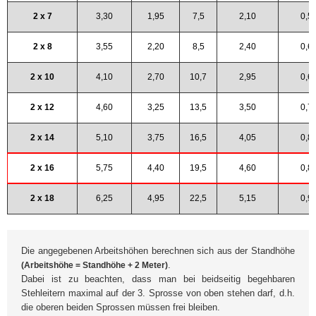
2 x 7
3,30
1,95
7,5
2,10
0,5
2 x 8
3,55
2,20
8,5
2,40
0,6
2 x 10
4,10
2,70
10,7
2,95
0,6
2 x 12
4,60
3,25
13,5
3,50
0,7
2 x 14
5,10
3,75
16,5
4,05
0,8
2 x 16
5,75
4,40
19,5
4,60
0,8
2 x 18
6,25
4,95
22,5
5,15
0,9
Die angegebenen Arbeitshöhen berechnen sich aus der Standhöhe
.
(Arbeitshöhe = Standhöhe + 2 Meter)
Dabei ist zu beachten, dass man bei beidseitig begehbaren
Stehleitern maximal auf der 3. Sprosse von oben stehen darf, d.h.
die oberen beiden Sprossen müssen frei bleiben.