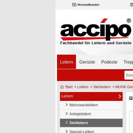
Versandkosten
Leitern
Gerüste
Podeste
Trep
»
»
»
Start
Leitern
Stehleitern
MUNK Günzb
Leitern
Mehrzweckleitern
Anlegeleitern
Stehleitern
Spezial-Leitern