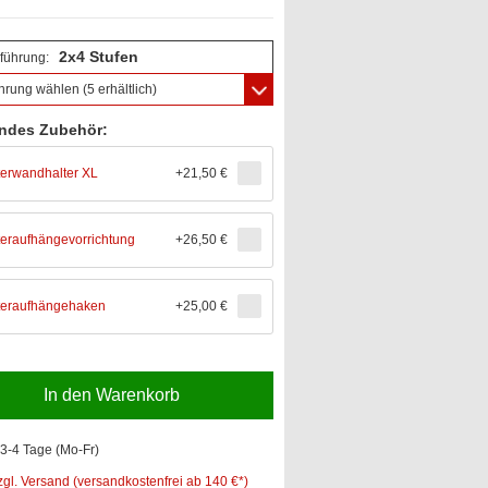
2x4 Stufen
führung:
hrung wählen
(5 erhältlich)
ndes Zubehör:
terwandhalter XL
+
21,50 €
teraufhängevorrichtung
+
26,50 €
teraufhängehaken
+
25,00 €
In den Warenkorb
3-4 Tage (Mo-Fr)
zgl. Versand (versandkostenfrei ab 140 €*)