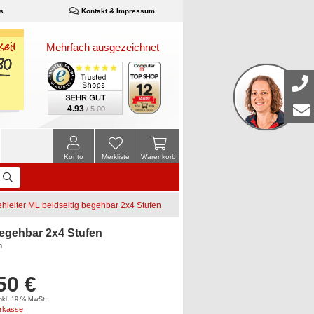
s
Kontakt & Impressum
Mehrfach ausgezeichnet
4.93
/ 5.00
Konto
Merkliste
Warenkorb
leiter ML beidseitig begehbar 2x4 Stufen
egehbar 2x4 Stufen
m
50 €
inkl. 19 % MwSt.
orkasse