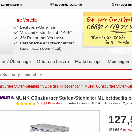
Zahlungsarten
Bestpreis-Garantie
Wir über un
Ihre Vorteile
Bestpreis-Garantie
Versandkostenfrei ab 140€
*
3% Rabatt bei Vorkasse
Persönliche Ansprechpartner
(auch nach dem Kauf)
pen / Überstiege
Ortsfeste Leitern
Markenshops
Meinungen
»
urger Stufen-Stehleiter ML beidseitig begehbar
MUNK Günzburger Stufen-Steh
MUNK Günzburger Stufen-Stehleiter ML beidseitig b
5,00 (1 Bewertung)
|
Artikelnummer:
11234
| Arbeitshöhe: 2,50 
127,
123,68 €
bei V