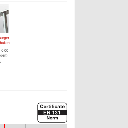
urger
haken...
0,00
ngen)
€