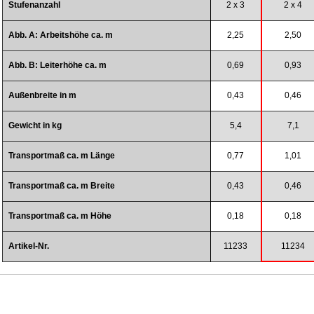
Stufenanzahl
2 x 3
2 x 4
Abb. A: Arbeitshöhe ca. m
2,25
2,50
Abb. B: Leiterhöhe ca. m
0,69
0,93
Außenbreite in m
0,43
0,46
Gewicht in kg
5,4
7,1
Transportmaß ca. m Länge
0,77
1,01
Transportmaß ca. m Breite
0,43
0,46
Transportmaß ca. m Höhe
0,18
0,18
Artikel-Nr.
11233
11234