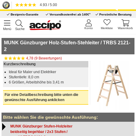
4.93 / 5.00
*
Bestpreis-Garantie
Versandkostenfrei ab 140€
Persönliche Beratung
Konto
Merkliste
Warenkorb
Menü
Suche
MUNK Günzburger Holz-Stufen-Stehleiter / TRBS 2121-
2
4,78 (9 Bewertungen)
Kurzbeschreibung
Ideal für Maler und Elektriker
Stufentiefe: 8,0 cm
6 Größen, Arbeitshöhe bis 3,41 m
Für eine Detailbeschreibung bitte unten die
gewünschte Ausführung anklicken
Bitte wählen Sie die gewünschte Ausführung:
MUNK Günzburger Stufen-Holzleiter
beidseitig begehbar / 2x3 Stufen /