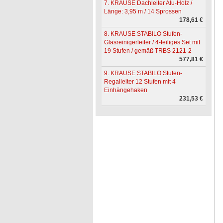
7. KRAUSE Dachleiter Alu-Holz /
Länge: 3,95 m / 14 Sprossen
178,61 €
8. KRAUSE STABILO Stufen-
Glasreinigerleiter / 4-teiliges Set mit
19 Stufen / gemäß TRBS 2121-2
577,81 €
9. KRAUSE STABILO Stufen-
Regalleiter 12 Stufen mit 4
Einhängehaken
231,53 €