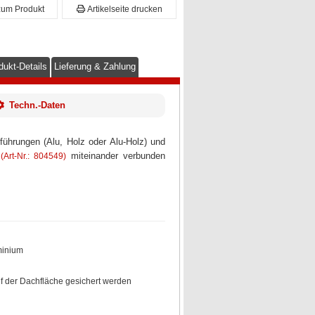
zum Produkt
Artikelseite drucken
dukt-Details
Lieferung & Zahlung
Techn.-Daten
ührungen (Alu, Holz oder Alu-Holz) und
miteinander verbunden
(Art-Nr.: 804549)
minium
f der Dachfläche gesichert werden