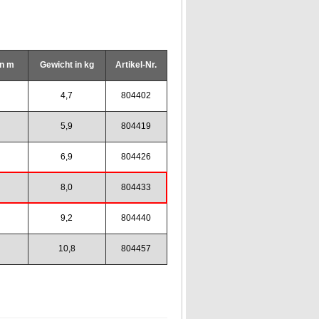
in m
Gewicht in kg
Artikel-Nr.
4,7
804402
5,9
804419
6,9
804426
8,0
804433
9,2
804440
10,8
804457