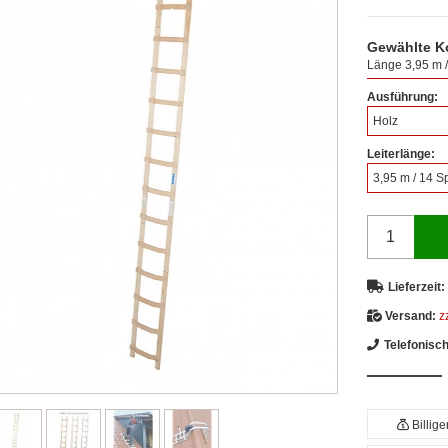
Gewählte K
Länge 3,95 m /
Ausführung:
Holz
Leiterlänge:
3,95 m / 14 S
Lieferzeit:
Versand:
z
Telefonisc
Billig