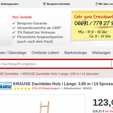
Zahlungsarten
Bestpreis-Garantie
Wir über un
Ihre Vorteile
Bestpreis-Garantie
Versandkostenfrei ab 140€
*
3% Rabatt bei Vorkasse
Persönliche Ansprechpartner
(auch nach dem Kauf)
pen / Überstiege
Ortsfeste Leitern
Markenshops
Meinungen
»
E Dachleiter
KRAUSE Dachleiter Holz / Länge: 3,95 m / 14 Sprossen
KRAUSE Dachleiter Holz / Länge: 3,95 m / 14 Spros
4,93 (43 Bewertungen)
|
Artikelnummer:
804433
123,
119,31 €
bei V