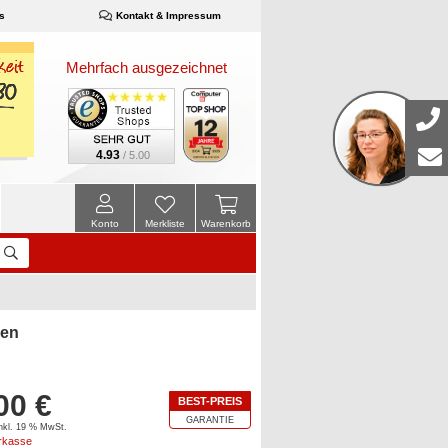
s
Kontakt & Impressum
Mehrfach ausgezeichnet
4.93
/ 5.00
Konto
Merkliste
Warenkorb
sen
00 €
BEST-PREIS
GARANTIE
inkl. 19 % MwSt.
orkasse