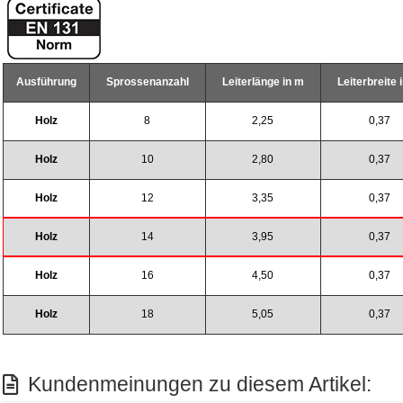
Ausführung
Sprossenanzahl
Leiterlänge in m
Leiterbreite 
Holz
8
2,25
0,37
Holz
10
2,80
0,37
Holz
12
3,35
0,37
Holz
14
3,95
0,37
Holz
16
4,50
0,37
Holz
18
5,05
0,37
Kundenmeinungen zu diesem Artikel: