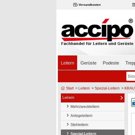
Versandkosten
Leitern
Gerüste
Podeste
Trep
»
»
»
Start
Leitern
Spezial-Leitern
KRAUS
Leitern
Mehrzweckleitern
Anlegeleitern
Stehleitern
Spezial-Leitern