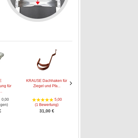
E
KRAUSE Dachhaken für
KRAUSE Dachhaken für
KR
ung für
Ziegel und Pfa...
Ziegel und Pfa...
Nächstes
Nächstes
..
Bild
Bild
0,00
5,00
0,00
ngen)
(1 Bewertung)
(0 Bewertungen)
€
31,00 €
30,00 €