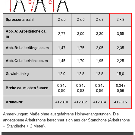
Sprossenanzahl
2 x 5
2 x 6
2 x 7
2 x 8
Abb. A: Arbeitshöhe ca.
2,77
3,00
3,30
3,55
m
Abb. B: Leiterlänge ca. m
1,47
1,75
2,05
2,35
Abb. C: Leiterhöhe ca. m
1,45
1,70
1,95
2,25
Gewicht in kg
12,0
12,8
13,8
15,0
0,34 /
0,34 /
0,34 /
0,34 /
Breite ca. m oben / unten
0,50
0,53
0,56
0,59
Artikel-Nr.
412310
412312
412314
412316
Anmerkungen: Maße ohne ausgefahrene Holmverlängerungen. Die
angegebene Arbeitshöhe berechnet sich aus der Standhöhe (Arbeitshöhe
= Standhöhe + 2 Meter).