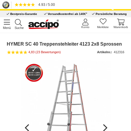
4.93 / 5.00
*
Bestpreis-Garantie
Versandkostenfrei ab 140€
Persönliche Beratung
Konto
Merkliste
Warenkorb
Menü
Suche
HYMER SC 40 Treppenstehleiter 4123 2x8 Sprossen
4,83 (23 Bewertungen)
Artikelnr.:
412316