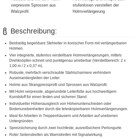
verpresste Sprossen aus
stufenlosen verstellen der
Walzprofil.
Holmverlängerung
Beschreibung:
Beidseitig begehbare Stehleiter in konischer Form mit verlängerbaren
Holmen.
Vier integrierte, stufenlos verstellbare Holmverlängerungen, mittels
Drehknöpfen schnell und punktgenau arretierbar (Verstellbereich: 2 x
1,00 m / 2 x 0,37 m).
Robuste, mehrfach verschraubte Stahlscharniere verhindern
Auseinandergleiten der Leiter.
Holme aus Strangpressprofil und Sprossen aus Walzprofil.
Mit Holm verpresste, abgerundete Leiterfüße aus hochwertigem
Kunststoff für einen festen und sicheren Stand.
Individueller Höhenausgleich von Höhenunterschieden oder
Bodenunebenheiten durch die teleskopierbaren Holmverlängerungen.
Ideal für Arbeiten in Treppenhäusern und Arbeiten auf unebenen
Untergründen.
Spreizsicherung durch zwei hochfeste, ausreißsichere Perlongurte.
Roter Seitenstreifen als Warnstreifen mit Signalwirkung.