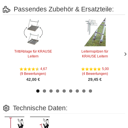
Passendes Zubehör & Ersatzteile:
Tritt/Ablage für KRAUSE
Leiternspitzen für
Leitern
KRAUSE Leitern
Näc
Näc
Bild
Bild
4,67
5,00
(9 Bewertungen)
(4 Bewertungen)
42,00 €
29,45 €
Technische Daten: