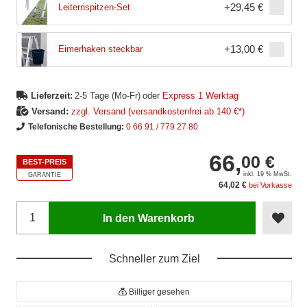
+
29,45 €
Leiternspitzen-Set
+
13,00 €
Eimerhaken steckbar
Lieferzeit:
2-5 Tage (Mo-Fr)
oder
Express 1 Werktag
Versand:
zzgl. Versand (versandkostenfrei ab 140 €*)
Telefonische Bestellung:
0 66 91 / 779 27 80
66,
00 €
BEST-PREIS
inkl. 19 % MwSt.
GARANTIE
64,02 €
bei Vorkasse
In den Warenkorb
Schneller zum Ziel
Billiger gesehen