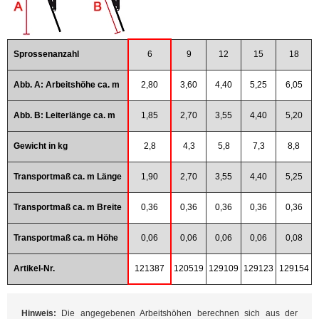
Sprossenanzahl
6
9
12
15
18
Abb. A: Arbeitshöhe ca. m
2,80
3,60
4,40
5,25
6,05
Abb. B: Leiterlänge ca. m
1,85
2,70
3,55
4,40
5,20
Gewicht in kg
2,8
4,3
5,8
7,3
8,8
Transportmaß ca. m Länge
1,90
2,70
3,55
4,40
5,25
Transportmaß ca. m Breite
0,36
0,36
0,36
0,36
0,36
Transportmaß ca. m Höhe
0,06
0,06
0,06
0,06
0,08
Artikel-Nr.
121387
120519
129109
129123
129154
Hinweis:
Die angegebenen Arbeitshöhen berechnen sich aus der