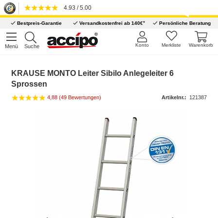
4.93 / 5.00
*
Bestpreis-Garantie
Versandkostenfrei ab 140€
Persönliche Beratung
Konto
Merkliste
Warenkorb
Menü
Suche
KRAUSE MONTO Leiter Sibilo Anlegeleiter 6
Sprossen
4,88 (49 Bewertungen)
Artikelnr.:
121387