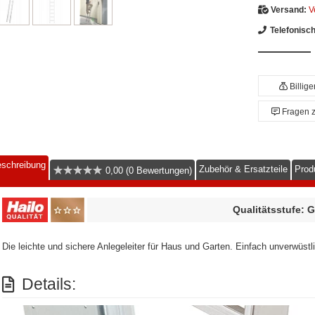
Versand:
V
Telefonisc
Billig
Fragen 
schreibung
Zubehör & Ersatzteile
Prod
0,00 (0 Bewertungen)
Qualitätsstufe: 
Die leichte und sichere Anlegeleiter für Haus und Garten. Einfach unverwüstl
Details: