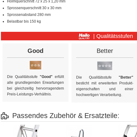
Holmquerschnitt 72 x 25 x 1,20 mm
Sprossenquerschnitt 30 x 30 mm
Sprossenabstand 280 mm
Belastbar bis 150 kg
| Qualitätsstufen
Good
Better
Die Qualitätsstufe
"Good"
erfüllt
Die Qualitätsstufe
"Better"
alle grundlegenden Erwartungen
besticht mit erweiterten Produkt­
bei gleichzeitig hervorragendem
eigen­schaften und einer
Preis-Leistungs-Verhältnis.
hochwertigen Verarbeitung.
Passendes Zubehör & Ersatzteile: