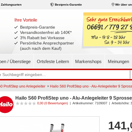
Zahlungsarten
Bestpreis-Garantie
Wir über un
Ihre Vorteile
Bestpreis-Garantie
Versandkostenfrei ab 140€
*
3% Rabatt bei Vorkasse
Persönliche Ansprechpartner
(auch nach dem Kauf)
pen / Überstiege
Ortsfeste Leitern
Markenshops
Meinungen
»
0 ProfiStep uno Anlegeleiter
Hailo S60 ProfiStep uno - Alu-Anlegeleiter 9 Spros
Hailo S60 ProfiStep uno - Alu-Anlegeleiter 9 Spross
0,00 (0 Bewertungen)
|
Artikelnummer:
7109007
| Arbeitshöhe: 
141,