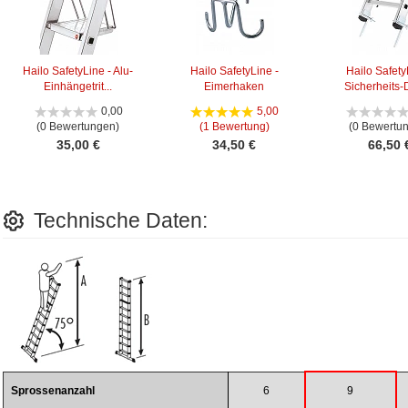
Hailo SafetyLine - Alu-
Hailo SafetyLine -
Hailo Safety
Einhängetrit...
Eimerhaken
Sicherheits-D
0,00
5,00
(0 Bewertungen)
(1 Bewertung)
(0 Bewertu
35,00 €
34,50 €
66,50 
Technische Daten:
Sprossenanzahl
6
9