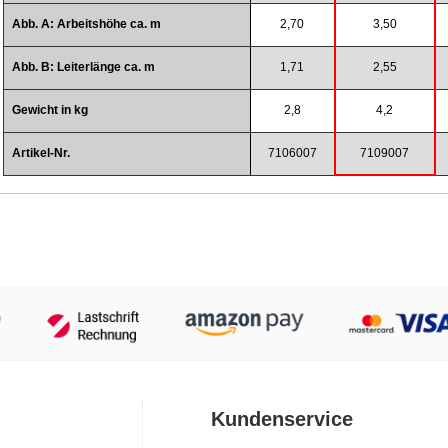
Abb. A: Arbeitshöhe ca. m
2,70
3,50
Abb. B: Leiterlänge ca. m
1,71
2,55
Gewicht in kg
2,8
4,2
Artikel-Nr.
7106007
7109007
Kundenservice