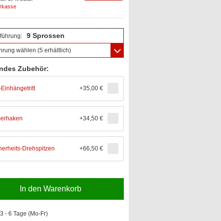
orkasse
9 Sprossen
führung:
hrung wählen
(5 erhältlich)
ndes Zubehör:
-Einhängetritt
+
35,00 €
erhaken
+
34,50 €
herheits-Drehspitzen
+
66,50 €
In den Warenkorb
3 - 6 Tage (Mo-Fr)