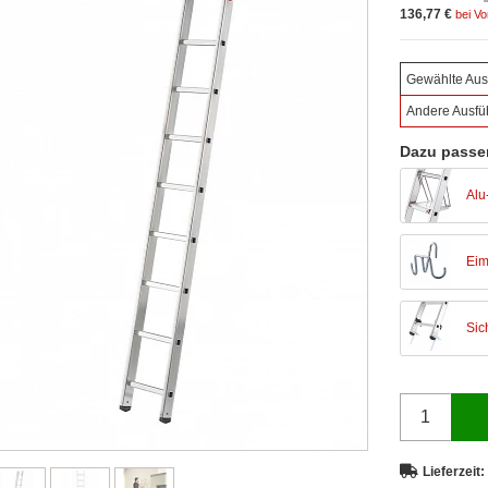
136,77 €
bei V
Gewählte Aus
Andere Ausfü
Dazu passe
Alu
Eim
Sic
Lieferzeit: