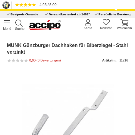
4.93 / 5.00
*
Bestpreis-Garantie
Versandkostenfrei ab 140€
Persönliche Beratung
Konto
Merkliste
Warenkorb
Menü
Suche
MUNK Günzburger Dachhaken für Biberziegel - Stahl
verzinkt
0,00 (0 Bewertungen)
Artikelnr.:
11216