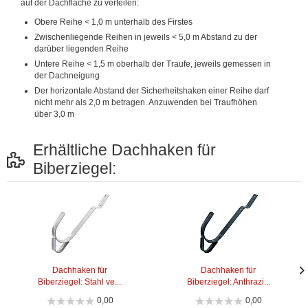
auf der Dachfläche zu verteilen:
Obere Reihe < 1,0 m unterhalb des Firstes
Zwischenliegende Reihen in jeweils < 5,0 m Abstand zu der
darüber liegenden Reihe
Untere Reihe < 1,5 m oberhalb der Traufe, jeweils gemessen in
der Dachneigung
Der horizontale Abstand der Sicherheitshaken einer Reihe darf
nicht mehr als 2,0 m betragen. Anzuwenden bei Traufhöhen
über 3,0 m
Erhältliche Dachhaken für
Biberziegel:
Dachhaken für
Dachhaken für
Biberziegel: Stahl ve...
Biberziegel: Anthrazi...
Näc
Näc
Bild
Bild
0,00
0,00