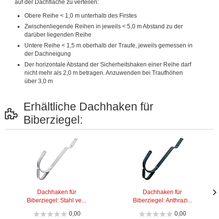
auf der Dachfläche zu verteilen:
Obere Reihe < 1,0 m unterhalb des Firstes
Zwischenliegende Reihen in jeweils < 5,0 m Abstand zu der
darüber liegenden Reihe
Untere Reihe < 1,5 m oberhalb der Traufe, jeweils gemessen in
der Dachneigung
Der horizontale Abstand der Sicherheitshaken einer Reihe darf
nicht mehr als 2,0 m betragen. Anzuwenden bei Traufhöhen
über 3,0 m
Erhältliche Dachhaken für
Biberziegel:
Dachhaken für
Dachhaken für
Biberziegel: Stahl ve...
Biberziegel: Anthrazi...
Näc
Näc
Bild
Bild
0,00
0,00