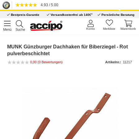
4.93 / 5.00
*
Bestpreis-Garantie
Versandkostenfrei ab 140€
Persönliche Beratung
Konto
Merkliste
Warenkorb
Menü
Suche
MUNK Günzburger Dachhaken für Biberziegel - Rot
pulverbeschichtet
0,00 (0 Bewertungen)
Artikelnr.:
11217