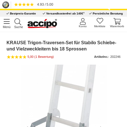
4.93 / 5.00
*
Bestpreis-Garantie
Versandkostenfrei ab 140€
Persönliche Beratung
Konto
Merkliste
Warenkorb
Menü
Suche
KRAUSE Trigon-Traversen-Set für Stabilo Schiebe-
und Vielzweckleitern bis 18 Sprossen
5,00
(1 Bewertung)
Artikelnr.:
202246