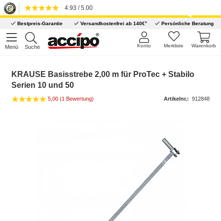
4.93 / 5.00
*
Bestpreis-Garantie
Versandkostenfrei ab 140€
Persönliche Beratung
Konto
Merkliste
Warenkorb
Menü
Suche
KRAUSE Basisstrebe 2,00 m für ProTec + Stabilo
Serien 10 und 50
5,00
(1 Bewertung)
Artikelnr.:
912848