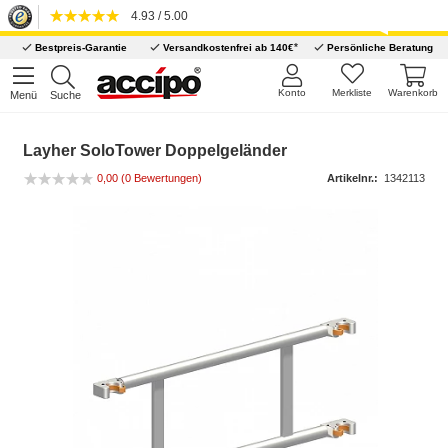
4.93 / 5.00
*
Bestpreis-Garantie
Versandkostenfrei ab 140€
Persönliche Beratung
Konto
Merkliste
Warenkorb
Menü
Suche
Layher SoloTower Doppelgeländer
0,00
(0 Bewertungen)
Artikelnr.:
1342113