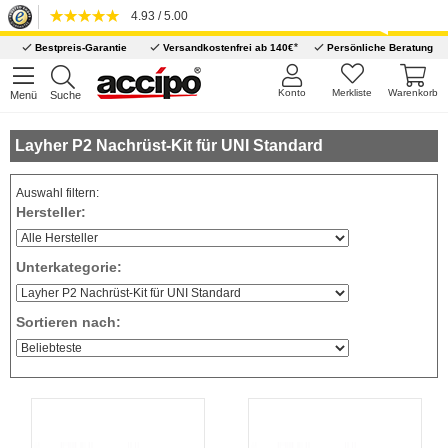
4.93 / 5.00
*
Bestpreis-Garantie
Versandkostenfrei ab 140€
Persönliche Beratung
Konto
Merkliste
Warenkorb
Menü
Suche
Layher P2 Nachrüst-Kit für UNI Standard
Auswahl filtern:
Hersteller:
Unterkategorie:
Sortieren nach: