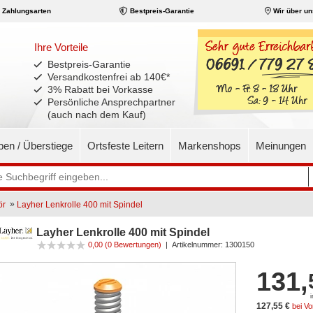
Zahlungsarten
Bestpreis-Garantie
Wir über un
Ihre Vorteile
Bestpreis-Garantie
Versandkostenfrei ab 140€
*
3% Rabatt bei Vorkasse
Persönliche Ansprechpartner
(auch nach dem Kauf)
pen / Überstiege
Ortsfeste Leitern
Markenshops
Meinungen
»
ör
Layher Lenkrolle 400 mit Spindel
Layher Lenkrolle 400 mit Spindel
0,00
(0 Bewertungen)
|
Artikelnummer:
1300150
131,
127,55 €
bei V