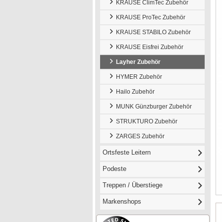
KRAUSE ClimTec Zubehör
KRAUSE ProTec Zubehör
KRAUSE STABILO Zubehör
KRAUSE Eisfrei Zubehör
Layher Zubehör
HYMER Zubehör
Hailo Zubehör
MUNK Günzburger Zubehör
STRUKTURO Zubehör
ZARGES Zubehör
Ortsfeste Leitern
Podeste
Treppen / Überstiege
Markenshops