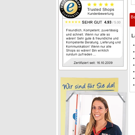
Be
4.93
/ 5.00
L