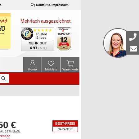
s
Kontakt & Impressum
Mehrfach ausgezeichnet
4.93
/ 5.00
Konto
Merkliste
Warenkorb
50 €
BEST-PREIS
GARANTIE
inkl. 19 % MwSt.
orkasse