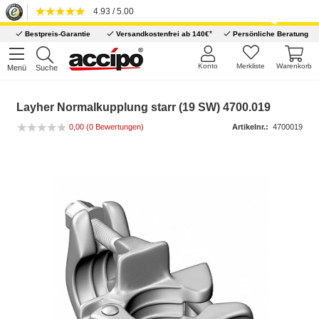
4.93 / 5.00
*
Bestpreis-Garantie
Versandkostenfrei ab 140€
Persönliche Beratung
Konto
Merkliste
Warenkorb
Menü
Suche
Layher Normalkupplung starr (19 SW) 4700.019
0,00
(0 Bewertungen)
Artikelnr.:
4700019