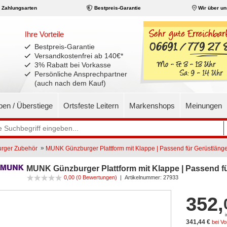
Zahlungsarten
Bestpreis-Garantie
Wir über un
Ihre Vorteile
Bestpreis-Garantie
Versandkostenfrei ab 140€
*
3% Rabatt bei Vorkasse
Persönliche Ansprechpartner
(auch nach dem Kauf)
pen / Überstiege
Ortsfeste Leitern
Markenshops
Meinungen
»
rger Zubehör
MUNK Günzburger Plattform mit Klappe | Passend für Gerüstläng
MUNK Günzburger Plattform mit Klappe | Passend fü
0,00
(0 Bewertungen)
|
Artikelnummer:
27933
352,
341,44 €
bei V