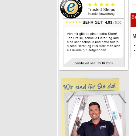
Be
4.93
/ 5.00
M