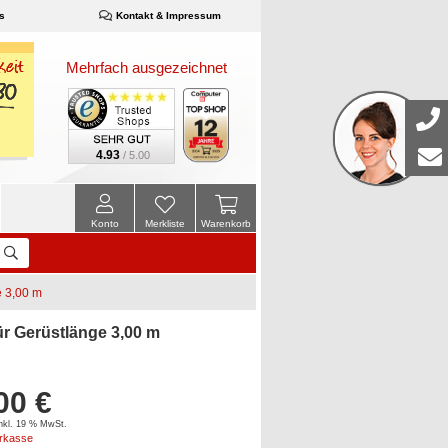
s
Kontakt & Impressum
Mehrfach ausgezeichnet
4.93
/ 5.00
Konto
Merkliste
Warenkorb
e 3,00 m
r Gerüstlänge 3,00 m
00 €
inkl. 19 % MwSt.
orkasse