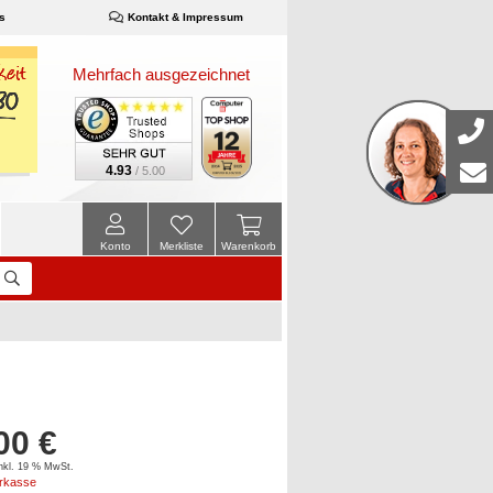
s
Kontakt & Impressum
Mehrfach ausgezeichnet
4.93
/ 5.00
Konto
Merkliste
Warenkorb
00 €
inkl. 19 % MwSt.
orkasse