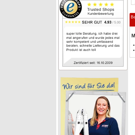
Be
4.93
/ 5.00
M