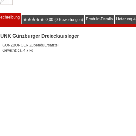
schreibung
Produkt-Details
Lieferung 
0,00 (0 Bewertungen)
UNK Günzburger Dreieckausleger
GÜNZBURGER Zubehör/Ersatzteil
Gewicht: ca. 4,7 kg