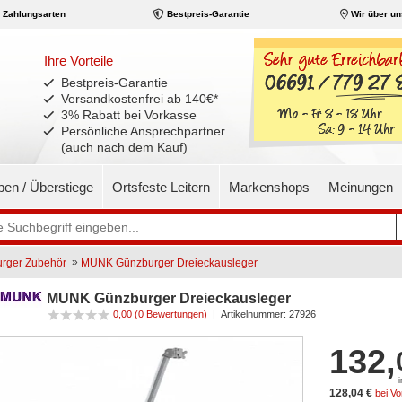
Zahlungsarten
Bestpreis-Garantie
Wir über un
Ihre Vorteile
Bestpreis-Garantie
Versandkostenfrei ab 140€
*
3% Rabatt bei Vorkasse
Persönliche Ansprechpartner
(auch nach dem Kauf)
pen / Überstiege
Ortsfeste Leitern
Markenshops
Meinungen
»
rger Zubehör
MUNK Günzburger Dreieckausleger
MUNK Günzburger Dreieckausleger
0,00
(0 Bewertungen)
|
Artikelnummer:
27926
132,
128,04 €
bei V