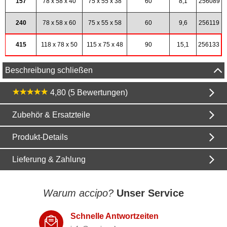
157
78 x 58 x 40
75 x 55 x 38
60
8,1
256089
240
78 x 58 x 60
75 x 55 x 58
60
9,6
256119
415
118 x 78 x 50
115 x 75 x 48
90
15,1
256133
Beschreibung schließen
4,80 (5 Bewertungen)
Zubehör & Ersatzteile
Produkt-Details
Lieferung & Zahlung
Warum accipo?
Unser Service
Schnelle Antwortzeiten