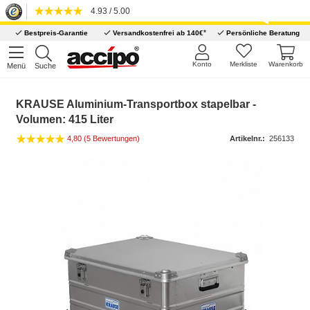
4.93 / 5.00
*
Bestpreis-Garantie
Versandkostenfrei ab 140€
Persönliche Beratung
Konto
Merkliste
Warenkorb
Menü
Suche
KRAUSE Aluminium-Transportbox stapelbar -
Volumen: 415 Liter
4,80 (5 Bewertungen)
Artikelnr.:
256133