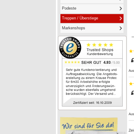
Podeste
Treppen / Überstiege
Markenshops
4.93
/ 5.00
Aus
Aus
Ze