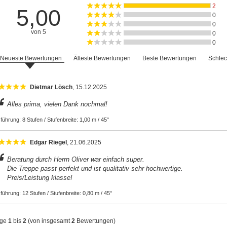
2
5,00
0
0
von 5
0
0
Neueste Bewertungen
Älteste Bewertungen
Beste Bewertungen
Schlec
Dietmar Lösch
, 15.12.2025
Alles prima, vielen Dank nochmal!
führung:
8 Stufen / Stufenbreite: 1,00 m / 45°
Edgar Riegel
, 21.06.2025
Beratung durch Herrn Oliver war einfach super.
Die Treppe passt perfekt und ist qualitativ sehr hochwertige.
Preis/Leistung klasse!
führung:
12 Stufen / Stufenbreite: 0,80 m / 45°
ige
1
bis
2
(von insgesamt
2
Bewertungen)