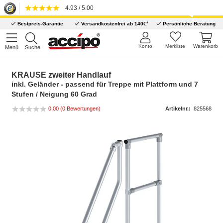
4.93 / 5.00
*
Bestpreis-Garantie
Versandkostenfrei ab 140€
Persönliche Beratung
Konto
Merkliste
Warenkorb
Menü
Suche
KRAUSE zweiter Handlauf
inkl. Geländer - passend für Treppe mit Plattform und 7
Stufen / Neigung 60 Grad
0,00 (0 Bewertungen)
Artikelnr.:
825568