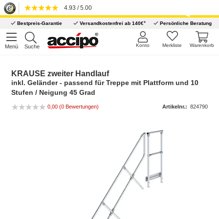
4.93 / 5.00
*
Bestpreis-Garantie
Versandkostenfrei ab 140€
Persönliche Beratung
Konto
Merkliste
Warenkorb
Menü
Suche
KRAUSE zweiter Handlauf
inkl. Geländer - passend für Treppe mit Plattform und 10
Stufen / Neigung 45 Grad
0,00 (0 Bewertungen)
Artikelnr.:
824790