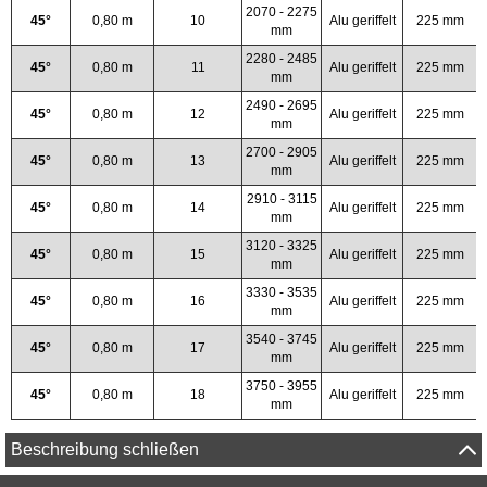
2070 - 2275
45°
0,80 m
10
Alu geriffelt
225 mm
mm
2280 - 2485
45°
0,80 m
11
Alu geriffelt
225 mm
mm
2490 - 2695
45°
0,80 m
12
Alu geriffelt
225 mm
mm
2700 - 2905
45°
0,80 m
13
Alu geriffelt
225 mm
mm
2910 - 3115
45°
0,80 m
14
Alu geriffelt
225 mm
mm
3120 - 3325
45°
0,80 m
15
Alu geriffelt
225 mm
mm
3330 - 3535
45°
0,80 m
16
Alu geriffelt
225 mm
mm
3540 - 3745
45°
0,80 m
17
Alu geriffelt
225 mm
mm
3750 - 3955
45°
0,80 m
18
Alu geriffelt
225 mm
mm
Beschreibung schließen