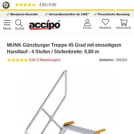
4.93 / 5.00
*
Bestpreis-Garantie
Versandkostenfrei ab 140€
Persönliche Beratung
Konto
Merkliste
Warenkorb
Menü
Suche
MUNK Günzburger Treppe 45 Grad mit einseitigem
Handlauf - 4 Stufen / Stufenbreite: 0,80 m
5,00 (3 Bewertungen)
Artikelnr.:
600264