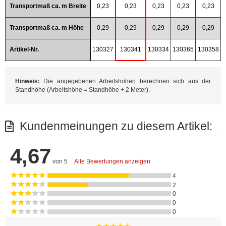
Transportmaß ca. m Breite
0,23
0,23
0,23
0,23
0,23
Transportmaß ca. m Höhe
0,29
0,29
0,29
0,29
0,29
Artikel-Nr.
130327
130341
130334
130365
130358
Hinweis:
Die angegebenen Arbeitshöhen berechnen sich aus der
Standhöhe (Arbeitshöhe = Standhöhe + 2 Meter).
Kundenmeinungen zu diesem Artikel:
4,67
von 5
Alle Bewertungen anzeigen
4
2
0
0
0