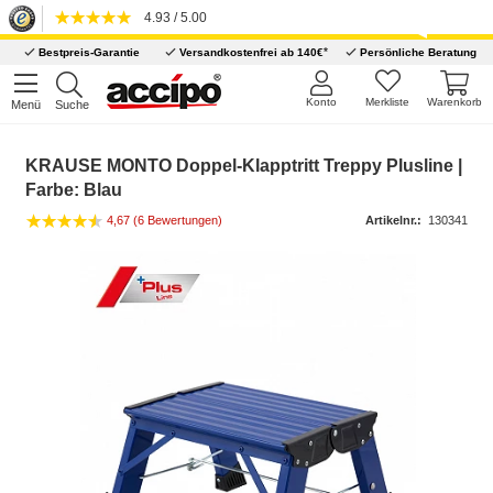
4.93 / 5.00
*
Bestpreis-Garantie
Versandkostenfrei ab 140€
Persönliche Beratung
Konto
Merkliste
Warenkorb
Menü
Suche
KRAUSE MONTO Doppel-Klapptritt Treppy Plusline |
Farbe: Blau
4,67 (6 Bewertungen)
Artikelnr.:
130341