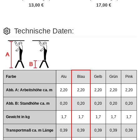
13,00 €
17,00 €
Technische Daten:
Farbe
Alu
Blau
Gelb
Grün
Pink
Abb. A: Arbeitshöhe ca. m
2,20
2,20
2,20
2,20
2,20
Abb. B: Standhöhe ca. m
0,20
0,20
0,20
0,20
0,20
Gewicht in kg
1,7
1,7
1,7
1,7
1,7
Transportmaß ca. m Länge
0,39
0,39
0,39
0,39
0,39