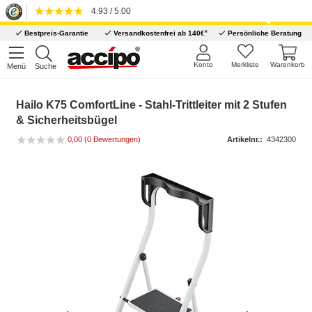
4.93 / 5.00
*
Bestpreis-Garantie
Versandkostenfrei ab 140€
Persönliche Beratung
Konto
Merkliste
Warenkorb
Menü
Suche
Hailo K75 ComfortLine - Stahl-Trittleiter mit 2 Stufen
& Sicherheitsbügel
0,00 (0 Bewertungen)
Artikelnr.:
4342300