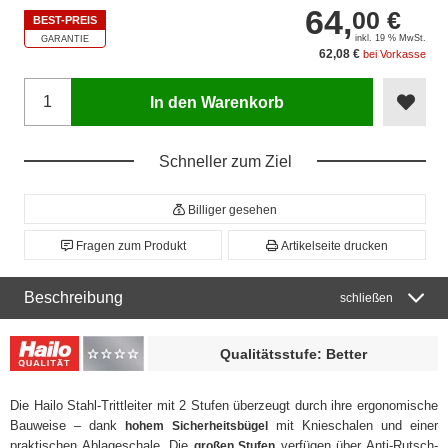
64,
00 €
BEST-PREIS
inkl. 19 % MwSt.
GARANTIE
62,08 €
bei Vorkasse
In den Warenkorb
Schneller zum Ziel
Billiger gesehen
Fragen zum Produkt
Artikelseite drucken
Beschreibung
schließen
Qualitätsstufe: Better
Die Hailo Stahl-Trittleiter mit 2 Stufen überzeugt durch ihre ergonomische
Bauweise – dank
mit Knieschalen und einer
hohem Sicherheitsbügel
praktischen Ablageschale. Die
verfügen über Anti-Rutsch-
großen Stufen