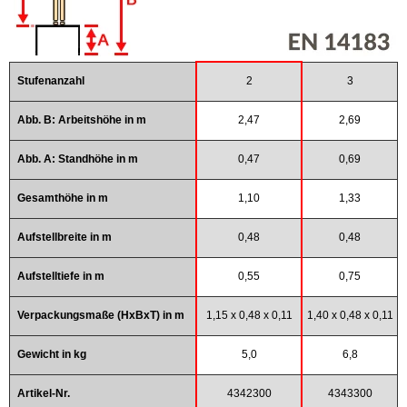
Stufenanzahl
2
3
Abb. B: Arbeitshöhe in m
2,47
2,69
Abb. A: Standhöhe in m
0,47
0,69
Gesamthöhe in m
1,10
1,33
Aufstellbreite in m
0,48
0,48
Aufstelltiefe in m
0,55
0,75
Verpackungsmaße (HxBxT) in m
1,15 x 0,48 x 0,11
1,40 x 0,48 x 0,11
Gewicht in kg
5,0
6,8
Artikel-Nr.
4342300
4343300