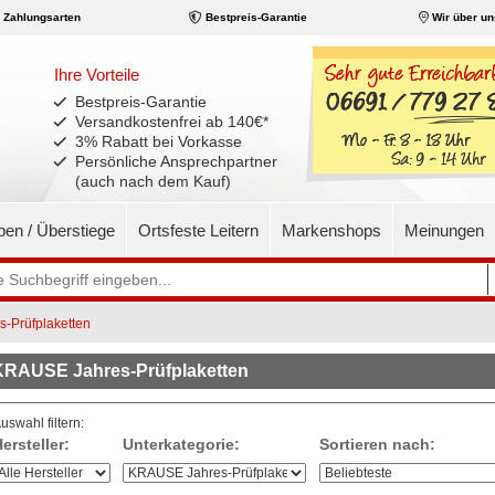
Zahlungsarten
Bestpreis-Garantie
Wir über un
Ihre Vorteile
Bestpreis-Garantie
Versandkostenfrei ab 140€
*
3% Rabatt bei Vorkasse
Persönliche Ansprechpartner
(auch nach dem Kauf)
pen / Überstiege
Ortsfeste Leitern
Markenshops
Meinungen
-Prüfplaketten
KRAUSE Jahres-Prüfplaketten
uswahl filtern:
ersteller:
Unterkategorie:
Sortieren nach: