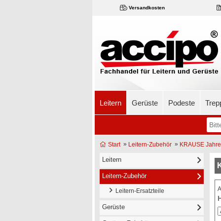
Versandkosten
Leitern
Gerüste
Podeste
Trep
»
»
Start
Leitern-Zubehör
KRAUSE Jahres
Leitern
Leitern-Zubehör
A
Leitern-Ersatzteile
H
Gerüste