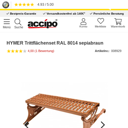
4.93 / 5.00
*
Bestpreis-Garantie
Versandkostenfrei ab 140€
Persönliche Beratung
Konto
Merkliste
Warenkorb
Menü
Suche
HYMER Trittflächenset RAL 8014 sepiabraun
4,00
(1 Bewertung)
Artikelnr.:
008929