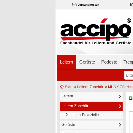
Versandkosten
Leitern
Gerüste
Podeste
Trep
»
»
Start
Leitern-Zubehör
MUNK Günzburg
Leitern
Leitern-Zubehör
Leitern-Ersatzteile
Gerüste