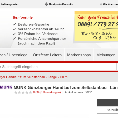
Zahlungsarten
Bestpreis-Garantie
Wir über un
Ihre Vorteile
Bestpreis-Garantie
Versandkostenfrei ab 140€
*
3% Rabatt bei Vorkasse
Persönliche Ansprechpartner
(auch nach dem Kauf)
pen / Überstiege
Ortsfeste Leitern
Markenshops
Meinungen
er Handlauf zum Selbstanbau - Länge 2,00 m
MUNK Günzburger Handlauf zum Selbstanbau - Län
0,00
(0 Bewertungen)
|
Artikelnummer:
30291
5
Bis zu