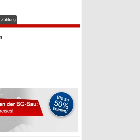
& Zahlung
m