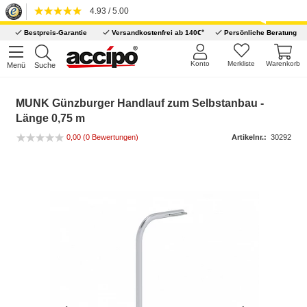
4.93 / 5.00
*
Bestpreis-Garantie
Versandkostenfrei ab 140€
Persönliche Beratung
Konto
Merkliste
Warenkorb
Menü
Suche
MUNK Günzburger Handlauf zum Selbstanbau -
Länge 0,75 m
0,00
(0 Bewertungen)
Artikelnr.:
30292