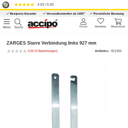
4.93 / 5.00
*
Bestpreis-Garantie
Versandkostenfrei ab 140€
Persönliche Beratung
Konto
Merkliste
Warenkorb
Menü
Suche
ZARGES Starre Verbindung links 927 mm
0,00
(0 Bewertungen)
Artikelnr.:
821359