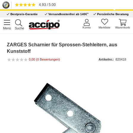
4.93 / 5.00
*
Bestpreis-Garantie
Versandkostenfrei ab 140€
Persönliche Beratung
Konto
Merkliste
Warenkorb
Menü
Suche
ZARGES Scharnier für Sprossen-Stehleitern, aus
Kunststoff
0,00
(0 Bewertungen)
Artikelnr.:
820418