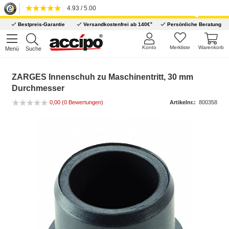
4.93 / 5.00
*
Bestpreis-Garantie
Versandkostenfrei ab 140€
Persönliche Beratung
Konto
Merkliste
Warenkorb
Menü
Suche
ZARGES Innenschuh zu Maschinentritt, 30 mm
Durchmesser
0,00
(0 Bewertungen)
Artikelnr.:
800358