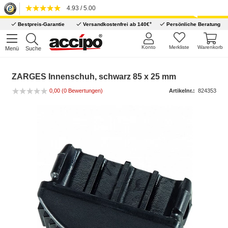
4.93 / 5.00
*
Bestpreis-Garantie
Versandkostenfrei ab 140€
Persönliche Beratung
Konto
Merkliste
Warenkorb
Menü
Suche
ZARGES Innenschuh, schwarz 85 x 25 mm
0,00
(0 Bewertungen)
Artikelnr.:
824353