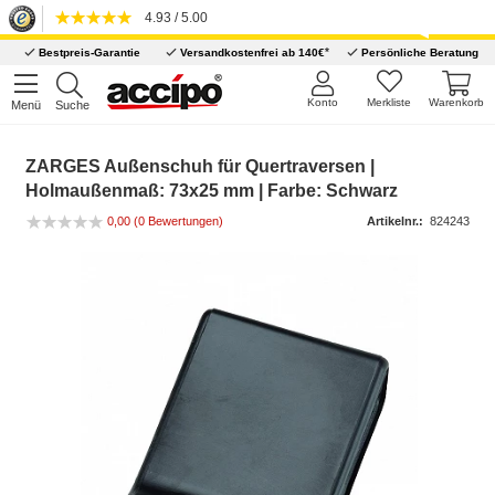
4.93 / 5.00
*
Bestpreis-Garantie
Versandkostenfrei ab 140€
Persönliche Beratung
Konto
Merkliste
Warenkorb
Menü
Suche
ZARGES Außenschuh für Quertraversen |
Holmaußenmaß: 73x25 mm | Farbe: Schwarz
0,00
(0 Bewertungen)
Artikelnr.:
824243