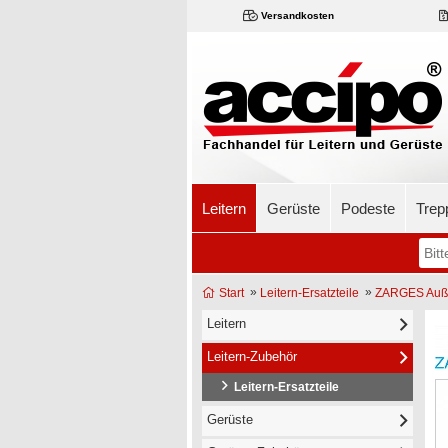
Versandkosten
Leitern
Gerüste
Podeste
Trep
»
»
Start
Leitern-Ersatzteile
ZARGES Außen
Leitern
Leitern-Zubehör
Leitern-Ersatzteile
Gerüste