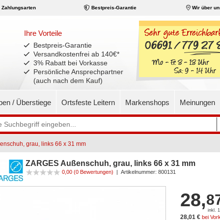
Zahlungsarten
Bestpreis-Garantie
Wir über un
Ihre Vorteile
Bestpreis-Garantie
Versandkostenfrei ab 140€
*
3% Rabatt bei Vorkasse
Persönliche Ansprechpartner
(auch nach dem Kauf)
pen / Überstiege
Ortsfeste Leitern
Markenshops
Meinungen
schuh, grau, links 66 x 31 mm
ZARGES Außenschuh, grau, links 66 x 31 mm
0,00
(0 Bewertungen)
|
Artikelnummer:
800131
28,
8
inkl.
28,01 €
bei Vor