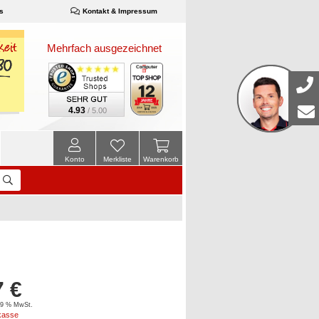
s
Kontakt & Impressum
Mehrfach ausgezeichnet
4.93
/ 5.00
Konto
Merkliste
Warenkorb
7 €
 19 % MwSt.
kasse