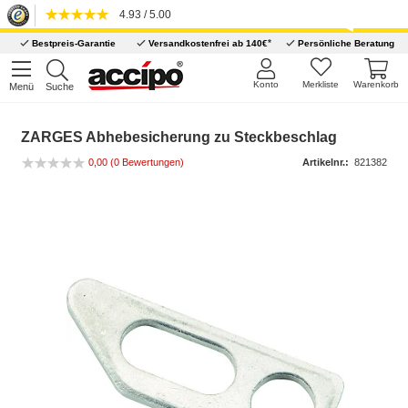
4.93 / 5.00
*
Bestpreis-Garantie
Versandkostenfrei ab 140€
Persönliche Beratung
Konto
Merkliste
Warenkorb
Menü
Suche
ZARGES Abhebesicherung zu Steckbeschlag
0,00
(0 Bewertungen)
Artikelnr.:
821382