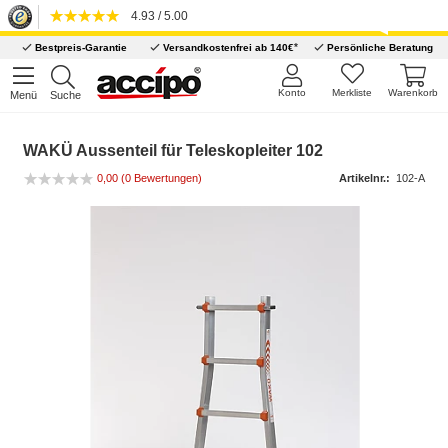
4.93 / 5.00
*
Bestpreis-Garantie
Versandkostenfrei ab 140€
Persönliche Beratung
Konto
Merkliste
Warenkorb
Menü
Suche
WAKÜ Aussenteil für Teleskopleiter 102
0,00
(0 Bewertungen)
Artikelnr.:
102-A