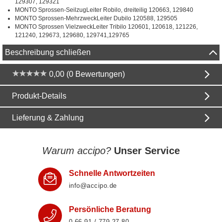
129307, 129321
MONTO Sprossen-SeilzugLeiter Robilo, dreiteilig 120663, 129840
MONTO Sprossen-MehrzweckLeiter Dubilo 120588, 129505
MONTO Sprossen VielzweckLeiter Tribilo 120601, 120618, 121226,
121240, 129673, 129680, 129741,129765
Beschreibung schließen
0,00 (0 Bewertungen)
Produkt-Details
Lieferung & Zahlung
Warum accipo?
Unser Service
Schnelle Antwortzeiten
info@accipo.de
Persönliche Beratung
0 66 91 / 779 27 80