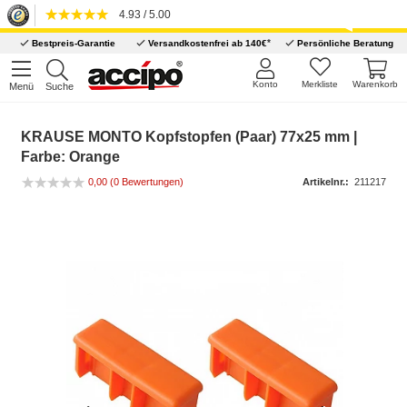
4.93 / 5.00
*
Bestpreis-Garantie
Versandkostenfrei ab 140€
Persönliche Beratung
Konto
Merkliste
Warenkorb
Menü
Suche
KRAUSE MONTO Kopfstopfen (Paar) 77x25 mm |
Farbe: Orange
0,00
(0 Bewertungen)
Artikelnr.:
211217