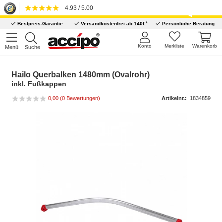
4.93 / 5.00
*
Bestpreis-Garantie
Versandkostenfrei ab 140€
Persönliche Beratung
Konto
Merkliste
Warenkorb
Menü
Suche
Hailo Querbalken 1480mm (Ovalrohr)
inkl. Fußkappen
0,00
(0 Bewertungen)
Artikelnr.:
1834859