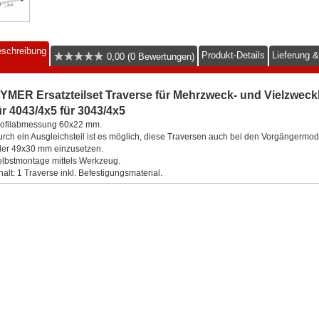
schreibung
Produkt-Details
Lieferung 
0,00 (0 Bewertungen)
YMER Ersatzteilset Traverse für Mehrzweck- und Vielzweckl
ür 4043/4x5 für 3043/4x5
ofilabmessung 60x22 mm.
rch ein Ausgleichsteil ist es möglich, diese Traversen auch bei den Vorgängerm
er 49x30 mm einzusetzen.
lbstmontage mittels Werkzeug.
halt: 1 Traverse inkl. Befestigungsmaterial.