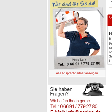
Be
H
f
Pr
Du
od
Se
In
Alle Ansprechpartner anzeigen