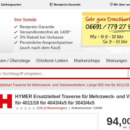
Zahlungsarten
Bestpreis-Garantie
Wir über un
Ihre Vorteile
Bestpreis-Garantie
Versandkostenfrei ab 140€
*
3% Rabatt bei Vorkasse
Persönliche Ansprechpartner
(auch nach dem Kauf)
pen / Überstiege
Ortsfeste Leitern
Markenshops
Meinungen
teilset Traverse für Mehrzweck- und Vielzweckleitern, Länge 992 mm für 4011/18 
HYMER Ersatzteilset Traverse für Mehrzweck- und V
für 4011/18 für 4043/4x5 für 3043/4x5
0,00
(0 Bewertungen)
|
Artikelnummer:
53499
94,
0
inkl.