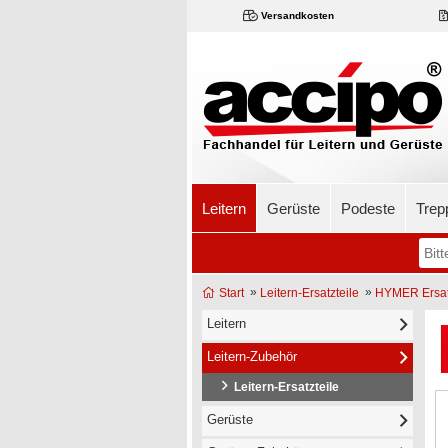
Versandkosten
Leitern
Gerüste
Podeste
Trep
»
»
Start
Leitern-Ersatzteile
HYMER Ersatz
Leitern
Leitern-Zubehör
Leitern-Ersatzteile
Gerüste