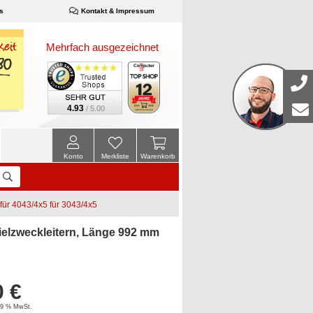
s
Kontakt & Impressum
Mehrfach ausgezeichnet
4.93
/ 5.00
Konto
Merkliste
Warenkorb
für 4043/4x5 für 3043/4x5
ielzweckleitern, Länge 992 mm
0 €
 19 % MwSt.