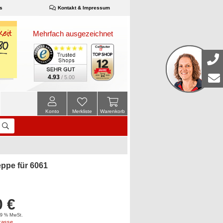
s
Kontakt & Impressum
Mehrfach ausgezeichnet
4.93
/ 5.00
Konto
Merkliste
Warenkorb
eppe für 6061
0 €
 19 % MwSt.
kasse