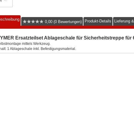
schreibung
Produkt-Details
Lieferung 
0,00 (0 Bewertungen)
YMER Ersatzteilset Ablageschale für Sicherheitstreppe für
lbstmontage mittels Werkzeug.
halt: 1 Ablageschale inkl. Befestigungsmaterial.