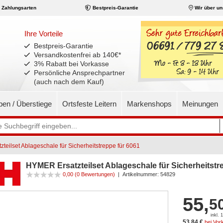
Zahlungsarten
Bestpreis-Garantie
Wir über un
Ihre Vorteile
Bestpreis-Garantie
Versandkostenfrei ab 140€
*
3% Rabatt bei Vorkasse
Persönliche Ansprechpartner
(auch nach dem Kauf)
pen / Überstiege
Ortsfeste Leitern
Markenshops
Meinungen
teilset Ablageschale für Sicherheitstreppe für 6061
HYMER Ersatzteilset Ablageschale für Sicherheitstr
0,00
(0 Bewertungen)
|
Artikelnummer:
54829
55,
5
inkl.
53,84 €
bei Vor