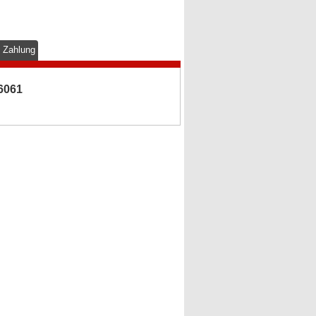
& Zahlung
 6061