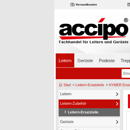
Versandkosten
Leitern
Gerüste
Podeste
Trep
»
»
Start
Leitern-Ersatzteile
HYMER Ersatz
Leitern
Leitern-Zubehör
Leitern-Ersatzteile
Gerüste