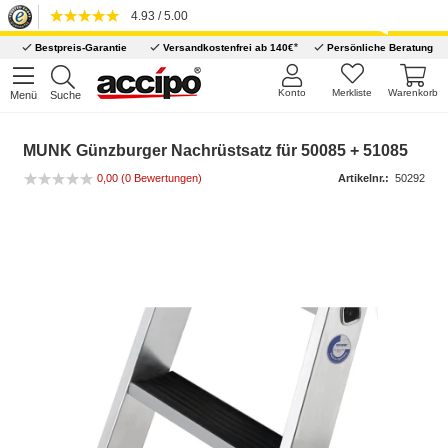
4.93 / 5.00
*
Bestpreis-Garantie
Versandkostenfrei ab 140€
Persönliche Beratung
Konto
Merkliste
Warenkorb
Menü
Suche
MUNK Günzburger Nachrüstsatz für 50085 + 51085
0,00
(0 Bewertungen)
Artikelnr.:
50292