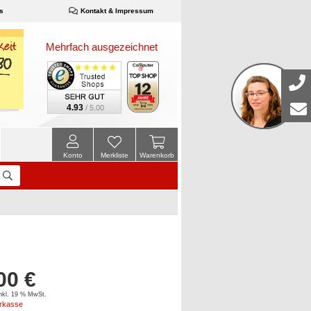
s
Kontakt & Impressum
Mehrfach ausgezeichnet
4.93
/ 5.00
Konto
Merkliste
Warenkorb
00 €
inkl. 19 % MwSt.
orkasse