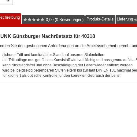
schreibung
Produkt-Details
Lieferung 
0,00 (0 Bewertungen)
UNK Günzburger Nachrüstsatz für 40318
rden Sie den gestiegenen Anforderungen an die Arbeitssicherheit gerecht u
sicherer Tritt und komfortabler Stand auf unseren Stufenleitern
die Trittauflage aus geriffeltem Kunststoff wird vollflächig und passgenau auf die 
kann rückstandsfrei und ohne Beschädigung der Leiter wieder entfernt werden
wird bei beidseitig begehbaren Stufenleitern bis zur laut DIN EN 131 maximal b
funktioniert als optische Kontrolle für den korrekten Gebrauch der Leiter