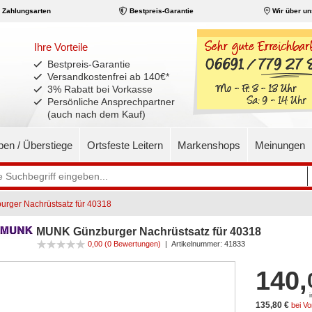
Zahlungsarten
Bestpreis-Garantie
Wir über un
Ihre Vorteile
Bestpreis-Garantie
Versandkostenfrei ab 140€
*
3% Rabatt bei Vorkasse
Persönliche Ansprechpartner
(auch nach dem Kauf)
pen / Überstiege
Ortsfeste Leitern
Markenshops
Meinungen
rger Nachrüstsatz für 40318
MUNK Günzburger Nachrüstsatz für 40318
0,00
(0 Bewertungen)
|
Artikelnummer:
41833
140,
135,80 €
bei V