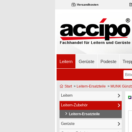
Versandkosten
Leitern
Gerüste
Podeste
Trep
»
»
Start
Leitern-Ersatzteile
MUNK Günzbu
Leitern
Leitern-Zubehör
Leitern-Ersatzteile
Gerüste