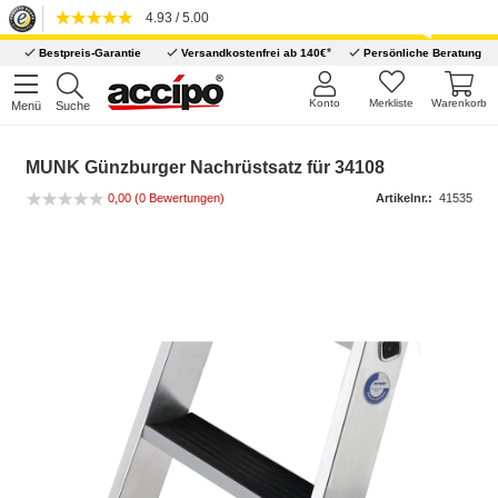
4.93 / 5.00
*
Bestpreis-Garantie
Versandkostenfrei ab 140€
Persönliche Beratung
Konto
Merkliste
Warenkorb
Menü
Suche
MUNK Günzburger Nachrüstsatz für 34108
0,00
(0 Bewertungen)
Artikelnr.:
41535