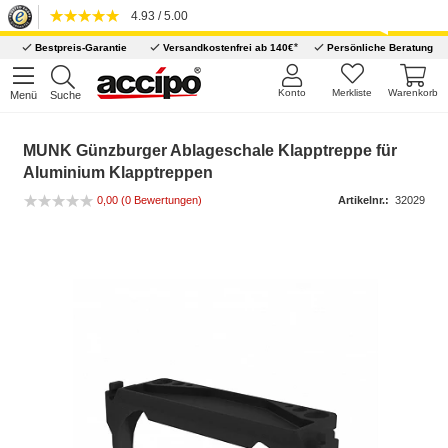
4.93 / 5.00
*
Bestpreis-Garantie
Versandkostenfrei ab 140€
Persönliche Beratung
Konto
Merkliste
Warenkorb
Menü
Suche
MUNK Günzburger Ablageschale Klapptreppe für
Aluminium Klapptreppen
0,00
(0 Bewertungen)
Artikelnr.:
32029