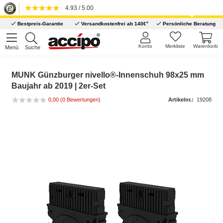
4.93 / 5.00
*
Bestpreis-Garantie
Versandkostenfrei ab 140€
Persönliche Beratung
Konto
Merkliste
Warenkorb
Menü
Suche
MUNK Günzburger nivello®-Innenschuh 98x25 mm
Baujahr ab 2019 | 2er-Set
0,00 (0 Bewertungen)
Artikelnr.:
19208