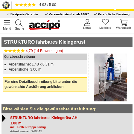
4.93 / 5.00
*
Bestpreis-Garantie
Versandkostenfrei ab 140€
Persönliche Beratung
Konto
Merkliste
Warenkorb
Menü
Suche
STRUKTURO fahrbares Kleingerüst
4,79 (14 Bewertungen)
Kurzbeschreibung
Arbeitsfläche: 1,48 x 0,51 m
Arbeitshöhe: 3,00 m
Für eine Detailbeschreibung bitte unten die
gewünschte Ausführung anklicken
Bitte wählen Sie die gewünschte Ausführung:
STRUKTURO fahrbares Kleingerüst AH
3,00 m
inkl. Rollen treppenfähig
Artikelnummer: 940043